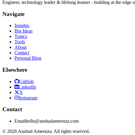
Engineer, technology leader & lifelong learner - building at the edge 
Navigate
Insights
Big Ideas
Topics
Tools
About
Contact
Personal Blog
Elsewhere
GitHub
LinkedIn
X
Instagram
Contact
Email
hello@anshadameenza.com
© 2026 Anshad Ameenza. All rights reserved.