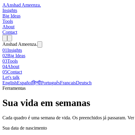
A
Anshad Ameenza
.
Insights
Big Ideas
Tools
About
Contact
Anshad Ameenza
.
01
Insights
02
Big Ideas
03
Tools
04
About
05
Contact
Let's talk
English
Español
हिन्दी
Português
Français
Deutsch
Ferramentas
Sua vida em semanas
Cada quadro é uma semana de vida. Os preenchidos já passaram. Ver
Sua data de nascimento